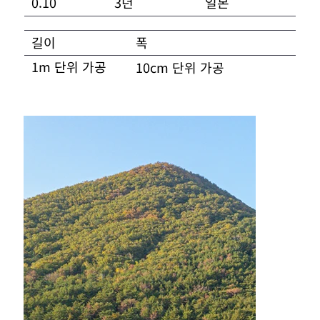
3년
0.10
일본
길이
폭
1m 단위 가공
10cm 단위 가공