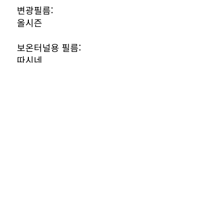
변광필름:
​올시즌
보온터널용 필름:
따시네
녹색멀칭 PO필름:
​그린포스
농자재 판매
PO필름용 보강테이프
기계사업
산업 전반의 정밀기계부품, 가공품