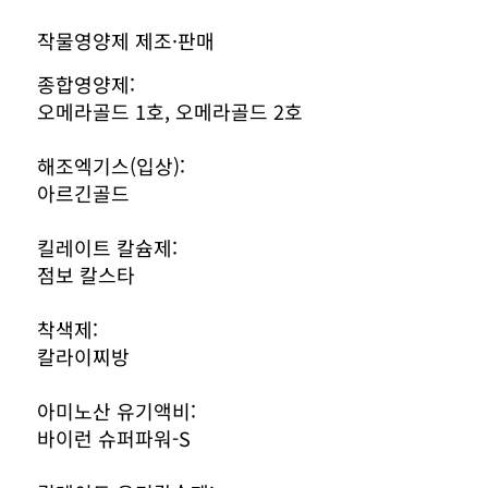
작물영양제 제조·판매
종합영양제:
오메라골드 1호, 오메라골드 2호
해조엑기스(입상):
아르긴골드
킬레이트 칼슘제:
점보 칼스타
착색제:
칼라이찌방
아미노산 유기액비:
바이런 슈퍼파워-S