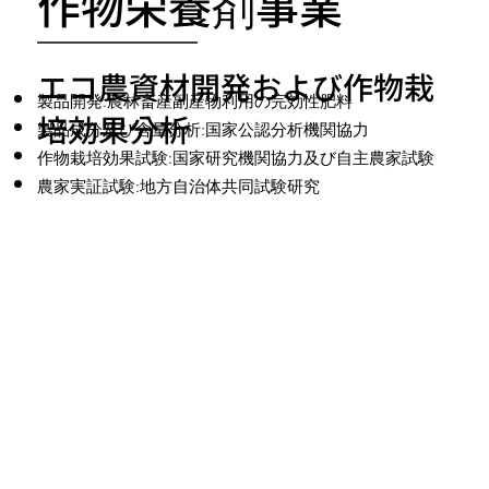
作物栄養剤事業
エコ農資材開発および作物栽
製品開発:農林畜産副産物利用の完効性肥料
培効果分析
製品成分及び含量分析:国家公認分析機関協力
作物栽培効果試験:国家研究機関協力及び自主農家試験
農家実証試験:地方自治体共同試験研究