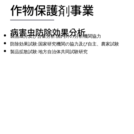
作物保護剤事業
病害虫防除効果分析
製品成分及び含量分析:国内外の分析機関協力
防除効果試験:国家研究機関の協力及び自主、農家試験
製品拡散試験:地方自治体共同試験研究