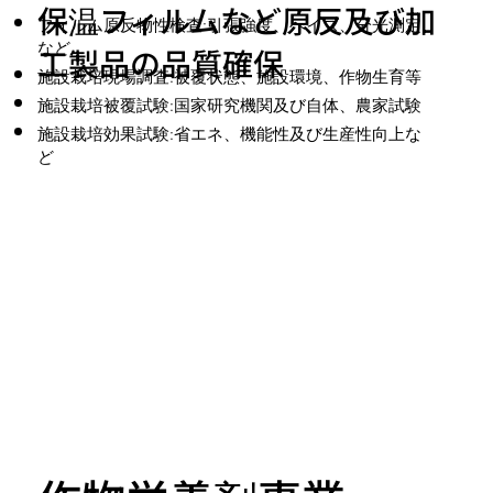
保温フィルムなど原反及び加
フィルム原反物性検査:引張強度、ヘイズ、分光測定
など
工製品の品質確保
施設栽培現場調査:被覆状態、施設環境、作物生育等
施設栽培被覆試験:国家研究機関及び自体、農家試験
施設栽培効果試験:省エネ、機能性及び生産性向上な
ど